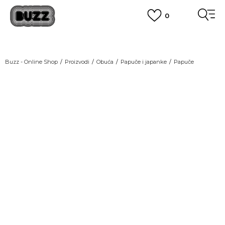
0
OBAVEŠTENJE O PROMENI NAZIVA KOMPANIJE
POGLEDAJ VIŠE
VAŽNO OBAVEŠTENJE ZA POTROŠAČE
Buzz - Online Shop
Proizvodi
Obuća
Papuče i japanke
Papuče
POGLEDAJ VIŠE
KUPI NA 9 RATA
Kliknite na ikonicu kako biste
Banca Intesa kreditnim karticama
proizvod pogledali iz svih
POGLEDAJ VIŠE
uglova
POZOVI NAS
011 422 1440
SINDIKALNA PRODAJA
kupovina putem administrativne zabrane do 12 rata.
POGLEDAJ VIŠE