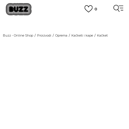
0
OBAVEŠTENJE O PROMENI NAZIVA KOMPANIJE
POGLEDAJ VIŠE
VAŽNO OBAVEŠTENJE ZA POTROŠAČE
Buzz - Online Shop
Proizvodi
Oprema
Kačketi i kape
Kačket
POGLEDAJ VIŠE
KUPI NA 9 RATA
Banca Intesa kreditnim karticama
POGLEDAJ VIŠE
POZOVI NAS
011 422 1440
SINDIKALNA PRODAJA
kupovina putem administrativne zabrane do 12 rata.
POGLEDAJ VIŠE