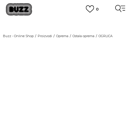
0
OBAVEŠTENJE O PROMENI NAZIVA KOMPANIJE
POGLEDAJ VIŠE
VAŽNO OBAVEŠTENJE ZA POTROŠAČE
Buzz - Online Shop
Proizvodi
Oprema
Ostala oprema
OGRLICA
POGLEDAJ VIŠE
KUPI NA 9 RATA
Banca Intesa kreditnim karticama
POGLEDAJ VIŠE
POZOVI NAS
011 422 1440
SINDIKALNA PRODAJA
kupovina putem administrativne zabrane do 12 rata.
POGLEDAJ VIŠE