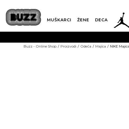
JOR
MUŠKARCI
ŽENE
DECA
OB
Buzz - Online Shop
Proizvodi
Odeća
Majica
NIKE Majic
KUP
SINDIKALNA PR