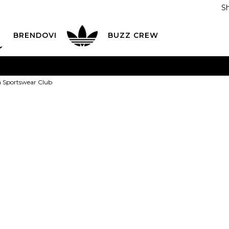
S
DAN
ADIDAS
BRENDOVI
BUZZ
CREW
AVEŠTENJE O PROMENI NAZIVA KOMPANIJE
POGLEDAJ VI
a Sportswear Club
VAŽNO OBAVEŠTENJE ZA POTROŠAČE
POGLEDAJ VIŠE
I NA 9 RATA
Banca Intesa kreditnim karticama
POGLEDAJ 
NIKE Majica S
POZOVI NAS
011 422 1440
ODAJA
kupovina putem administrativne zabrane do 12 rata
3.299,00
RSD
ili
366,56
RSD na 9 rata kor
Izaberi veličinu: