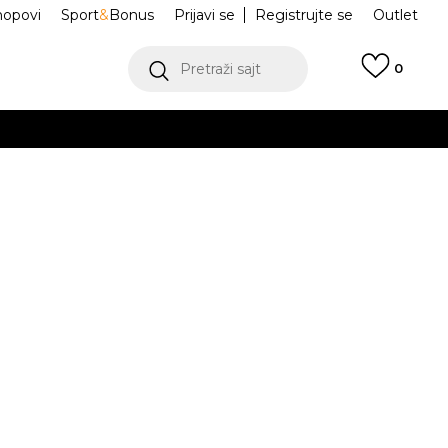
hopovi
Sport
&
Bonus
Prijavi se
Registrujte se
Outlet
Pretraži sajt
0
ŠE
VIŠE
portswear Club
AR4997-465
.
Obavesti me o sniženju
POGLEDAJ VIŠE
isteći Visa ili MasterCard kartice Banca Intesa
Odredi veličinu