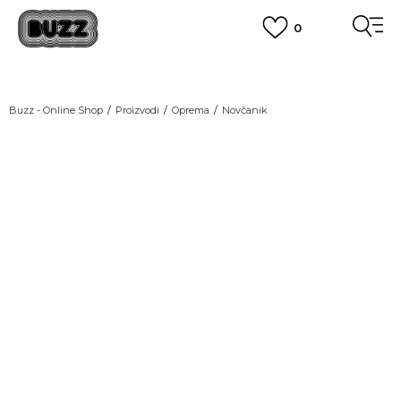
0
OBAVEŠTENJE O PROMENI NAZIVA KOMPANIJE
POGLEDAJ VIŠE
VAŽNO OBAVEŠTENJE ZA POTROŠAČE
Buzz - Online Shop
Proizvodi
Oprema
Novčanik
POGLEDAJ VIŠE
KUPI NA 9 RATA
Banca Intesa kreditnim karticama
POGLEDAJ VIŠE
POZOVI NAS
011 422 1440
SINDIKALNA PRODAJA
kupovina putem administrativne zabrane do 12 rata.
POGLEDAJ VIŠE