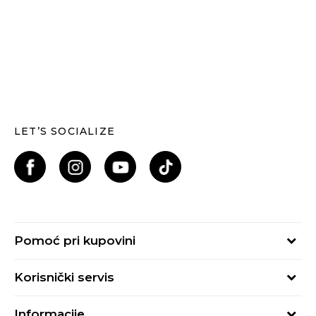
LET’S SOCIALIZE
Pomoć pri kupovini
Kako kupiti
Korisnički servis
Načini plaćanja
Uslovi korišćenja
Plaćanje karticama
Informacije