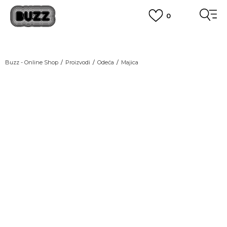
0
OBAVEŠTENJE O PROMENI NAZIVA KOMPANIJE
POGLEDAJ VIŠE
VAŽNO OBAVEŠTENJE ZA POTROŠAČE
Buzz - Online Shop
Proizvodi
Odeća
Majica
POGLEDAJ VIŠE
KUPI NA 9 RATA
Banca Intesa kreditnim karticama
NEW
POGLEDAJ VIŠE
POZOVI NAS
011 422 1440
SINDIKALNA PRODAJA
kupovina putem administrativne zabrane do 12 rata.
POGLEDAJ VIŠE