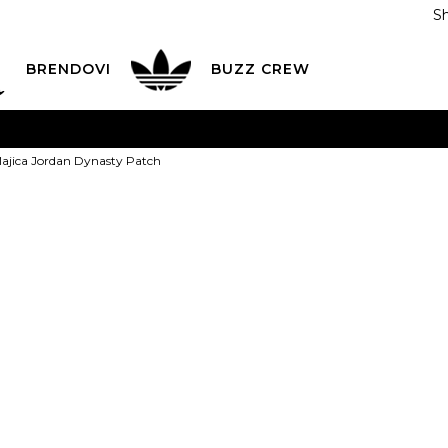
S
DAN
ADIDAS
BRENDOVI
BUZZ
CREW
AVEŠTENJE O PROMENI NAZIVA KOMPANIJE
POGLEDAJ VI
jica Jordan Dynasty Patch
VAŽNO OBAVEŠTENJE ZA POTROŠAČE
POGLEDAJ VIŠE
I NA 9 RATA
Banca Intesa kreditnim karticama
POGLEDAJ 
JORDAN Majic
POZOVI NAS
011 422 1440
Dynasty Patc
ODAJA
kupovina putem administrativne zabrane do 12 rata
ili
0,00
RSD na 9 rata koris
Izaberi veličinu:
9-10g.
11-12g.
12-1