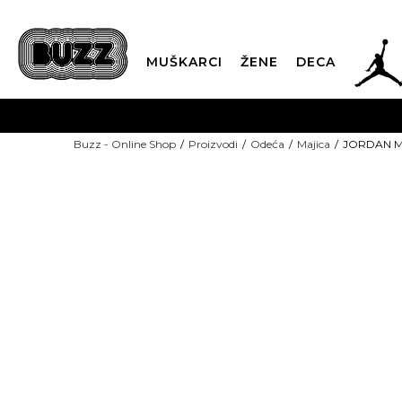
JOR
MUŠKARCI
ŽENE
DECA
OB
Buzz - Online Shop
Proizvodi
Odeća
Majica
JORDAN Ma
KUP
SINDIKALNA PR