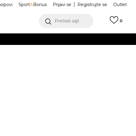
hopovi
Sport
&
Bonus
Prijavi se
Registrujte se
Outlet
Pretraži sajt
0
ŠE
VIŠE
a Jordan
95F385-001
h
.
POGLEDAJ VIŠE
teći Visa ili MasterCard kartice Banca Intesa
Odredi veličinu
3g.
14-15g.