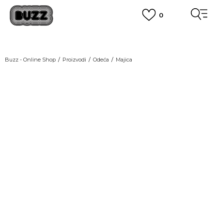
0
OBAVEŠTENJE O PROMENI NAZIVA KOMPANIJE
POGLEDAJ VIŠE
VAŽNO OBAVEŠTENJE ZA POTROŠAČE
Buzz - Online Shop
Proizvodi
Odeća
Majica
POGLEDAJ VIŠE
KUPI NA 9 RATA
Banca Intesa kreditnim karticama
LAST CHANCE
POGLEDAJ VIŠE
POZOVI NAS
011 422 1440
SINDIKALNA PRODAJA
kupovina putem administrativne zabrane do 12 rata.
POGLEDAJ VIŠE