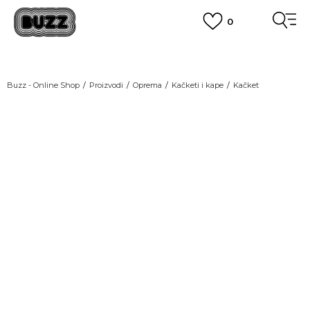
0
OBAVEŠTENJE O PROMENI NAZIVA KOMPANIJE
POGLEDAJ VIŠE
VAŽNO OBAVEŠTENJE ZA POTROŠAČE
Buzz - Online Shop
Proizvodi
Oprema
Kačketi i kape
Kačket
POGLEDAJ VIŠE
KUPI NA 9 RATA
Banca Intesa kreditnim karticama
POGLEDAJ VIŠE
POZOVI NAS
011 422 1440
SINDIKALNA PRODAJA
kupovina putem administrativne zabrane do 12 rata.
POGLEDAJ VIŠE