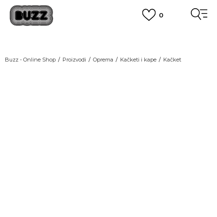
0
OBAVEŠTENJE O PROMENI NAZIVA KOMPANIJE
POGLEDAJ VIŠE
VAŽNO OBAVEŠTENJE ZA POTROŠAČE
Buzz - Online Shop
Proizvodi
Oprema
Kačketi i kape
Kačket
POGLEDAJ VIŠE
KUPI NA 9 RATA
Banca Intesa kreditnim karticama
POGLEDAJ VIŠE
POZOVI NAS
011 422 1440
SINDIKALNA PRODAJA
kupovina putem administrativne zabrane do 12 rata.
POGLEDAJ VIŠE