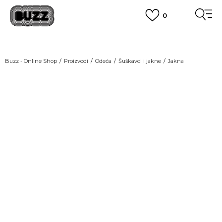
0
OBAVEŠTENJE O PROMENI NAZIVA KOMPANIJE
POGLEDAJ VIŠE
VAŽNO OBAVEŠTENJE ZA POTROŠAČE
Buzz - Online Shop
Proizvodi
Odeća
Šuškavci i jakne
Jakna
POGLEDAJ VIŠE
KUPI NA 9 RATA
Banca Intesa kreditnim karticama
NEW
POGLEDAJ VIŠE
POZOVI NAS
011 422 1440
SINDIKALNA PRODAJA
kupovina putem administrativne zabrane do 12 rata.
POGLEDAJ VIŠE