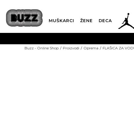
JOR
MUŠKARCI
ŽENE
DECA
OB
Buzz - Online Shop
Proizvodi
Oprema
FLAŠICA ZA VOD
KUP
SINDIKALNA PR