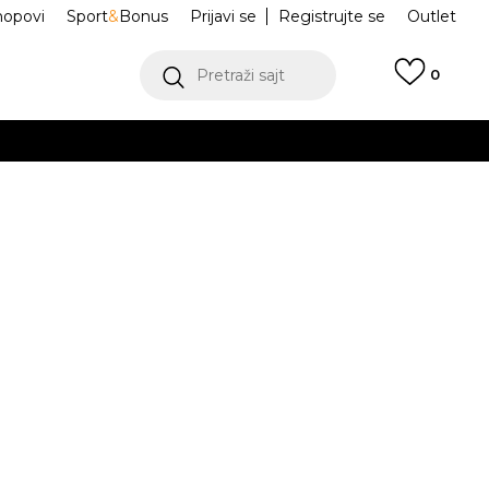
hopovi
Sport
&
Bonus
Prijavi se
Registrujte se
Outlet
Pretraži sajt
0
ŠE
VIŠE
ICA ZA VODU
10-10827-949
0 FlowState
.
POGLEDAJ VIŠE
teći Visa ili MasterCard kartice Banca Intesa