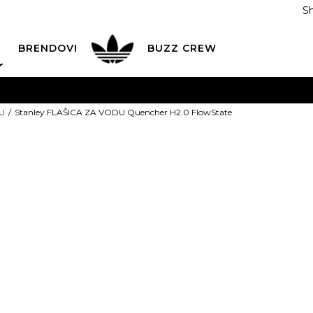
S
DAN
ADIDAS
BRENDOVI
BUZZ
CREW
AVEŠTENJE O PROMENI NAZIVA KOMPANIJE
POGLEDAJ VI
U
Stanley FLAŠICA ZA VODU Quencher H2.0 FlowState
VAŽNO OBAVEŠTENJE ZA POTROŠAČE
POGLEDAJ VIŠE
I NA 9 RATA
Banca Intesa kreditnim karticama
POGLEDAJ 
Stanley FLAŠ
POZOVI NAS
011 422 1440
Quencher H2.
ODAJA
kupovina putem administrativne zabrane do 12 rata
ili
0,00
RSD na 9 rata koris
Izaberi veličinu:
Univ.