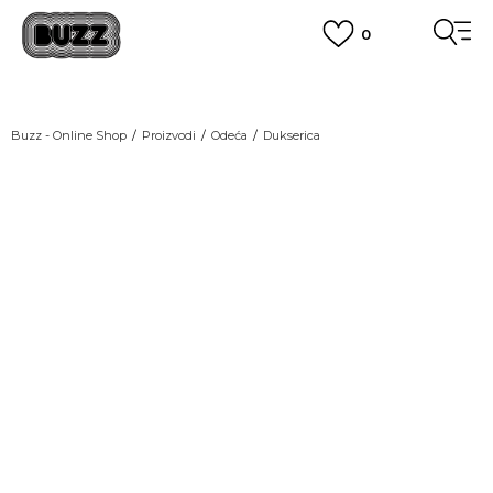
0
OBAVEŠTENJE O PROMENI NAZIVA KOMPANIJE
POGLEDAJ VIŠE
VAŽNO OBAVEŠTENJE ZA POTROŠAČE
Buzz - Online Shop
Proizvodi
Odeća
Dukserica
POGLEDAJ VIŠE
KUPI NA 9 RATA
Banca Intesa kreditnim karticama
NEW
POGLEDAJ VIŠE
POZOVI NAS
011 422 1440
SINDIKALNA PRODAJA
kupovina putem administrativne zabrane do 12 rata.
POGLEDAJ VIŠE