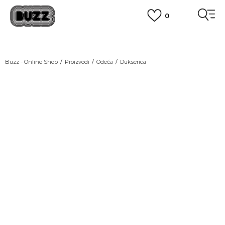
0
OBAVEŠTENJE O PROMENI NAZIVA KOMPANIJE
POGLEDAJ VIŠE
VAŽNO OBAVEŠTENJE ZA POTROŠAČE
Buzz - Online Shop
Proizvodi
Odeća
Dukserica
POGLEDAJ VIŠE
KUPI NA 9 RATA
Banca Intesa kreditnim karticama
NEW
POGLEDAJ VIŠE
POZOVI NAS
011 422 1440
SINDIKALNA PRODAJA
kupovina putem administrativne zabrane do 12 rata.
POGLEDAJ VIŠE