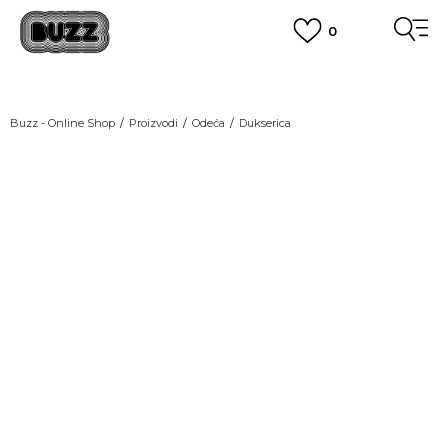
0
OBAVEŠTENJE O PROMENI NAZIVA KOMPANIJE
POGLEDAJ VIŠE
VAŽNO OBAVEŠTENJE ZA POTROŠAČE
Buzz - Online Shop
Proizvodi
Odeća
Dukserica
POGLEDAJ VIŠE
KUPI NA 9 RATA
Banca Intesa kreditnim karticama
POGLEDAJ VIŠE
POZOVI NAS
011 422 1440
SINDIKALNA PRODAJA
kupovina putem administrativne zabrane do 12 rata.
POGLEDAJ VIŠE