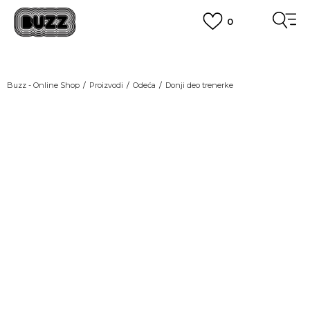
0
OBAVEŠTENJE O PROMENI NAZIVA KOMPANIJE
POGLEDAJ VIŠE
VAŽNO OBAVEŠTENJE ZA POTROŠAČE
Buzz - Online Shop
Proizvodi
Odeća
Donji deo trenerke
POGLEDAJ VIŠE
KUPI NA 9 RATA
Banca Intesa kreditnim karticama
POGLEDAJ VIŠE
POZOVI NAS
011 422 1440
SINDIKALNA PRODAJA
kupovina putem administrativne zabrane do 12 rata.
POGLEDAJ VIŠE