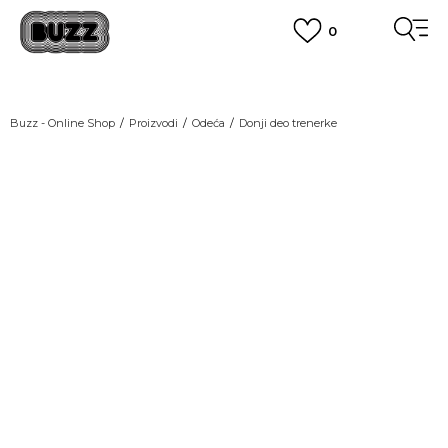
0
OBAVEŠTENJE O PROMENI NAZIVA KOMPANIJE
POGLEDAJ VIŠE
VAŽNO OBAVEŠTENJE ZA POTROŠAČE
Buzz - Online Shop
Proizvodi
Odeća
Donji deo trenerke
POGLEDAJ VIŠE
KUPI NA 9 RATA
Banca Intesa kreditnim karticama
GREEN
POGLEDAJ VIŠE
POZOVI NAS
011 422 1440
SINDIKALNA PRODAJA
kupovina putem administrativne zabrane do 12 rata.
POGLEDAJ VIŠE