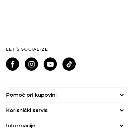
LET’S SOCIALIZE
Pomoć pri kupovini
Kako kupiti
Korisnički servis
Načini plaćanja
Uslovi korišćenja
Plaćanje karticama
Informacije
Uslovi prodaje
Plaćanje karticama na rate