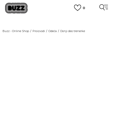
0
OBAVEŠTENJE O PROMENI NAZIVA KOMPANIJE
POGLEDAJ VIŠE
VAŽNO OBAVEŠTENJE ZA POTROŠAČE
Buzz - Online Shop
Proizvodi
Odeća
Donji deo trenerke
POGLEDAJ VIŠE
KUPI NA 9 RATA
Banca Intesa kreditnim karticama
GREEN
POGLEDAJ VIŠE
POZOVI NAS
011 422 1440
SINDIKALNA PRODAJA
kupovina putem administrativne zabrane do 12 rata.
POGLEDAJ VIŠE