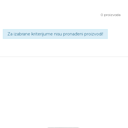
0
proizvoda
Za izabrane kriterijume nisu pronađeni proizvodi!