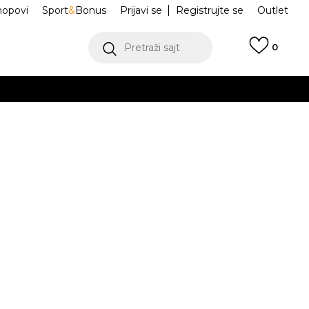
hopovi
Sport
&
Bonus
Prijavi se
Registrujte se
Outlet
Pretraži sajt
0
ŠE
VIŠE
Cipele
TB110061713
.
POGLEDAJ VIŠE
teći Visa ili MasterCard kartice Banca Intesa
0
41
41.5
42
43
0