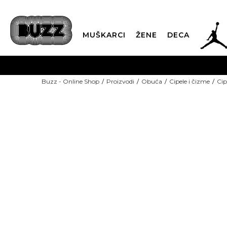
JOR
MUŠKARCI
ŽENE
DECA
OB
Buzz - Online Shop
Proizvodi
Obuća
Cipele i čizme
Cip
KUP
SINDIKALNA PR