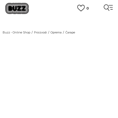
0
OBAVEŠTENJE O PROMENI NAZIVA KOMPANIJE
POGLEDAJ VIŠE
VAŽNO OBAVEŠTENJE ZA POTROŠAČE
Buzz - Online Shop
Proizvodi
Oprema
Čarape
POGLEDAJ VIŠE
KUPI NA 9 RATA
Banca Intesa kreditnim karticama
NEW
POGLEDAJ VIŠE
POZOVI NAS
011 422 1440
SINDIKALNA PRODAJA
kupovina putem administrativne zabrane do 12 rata.
POGLEDAJ VIŠE