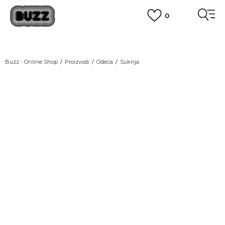
0
OBAVEŠTENJE O PROMENI NAZIVA KOMPANIJE
POGLEDAJ VIŠE
VAŽNO OBAVEŠTENJE ZA POTROŠAČE
Buzz - Online Shop
Proizvodi
Odeća
Suknja
POGLEDAJ VIŠE
KUPI NA 9 RATA
Banca Intesa kreditnim karticama
POGLEDAJ VIŠE
POZOVI NAS
011 422 1440
SINDIKALNA PRODAJA
kupovina putem administrativne zabrane do 12 rata.
POGLEDAJ VIŠE