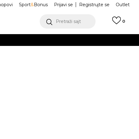
hopovi
Sport
&
Bonus
Prijavi se
Registrujte se
Outlet
Pretraži sajt
0
ŠE
VIŠE
ja Jordan
IF1148-676
.
POGLEDAJ VIŠE
Obavesti me o sniženju
a:
1.700,00
RSD
isteći Visa ili MasterCard kartice Banca Intesa