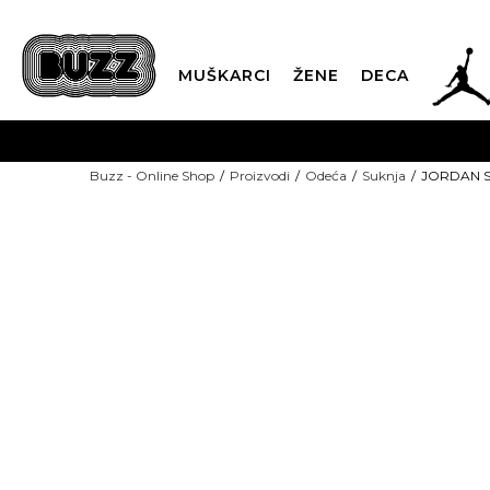
JOR
MUŠKARCI
ŽENE
DECA
OB
Buzz - Online Shop
Proizvodi
Odeća
Suknja
JORDAN Su
KUP
SINDIKALNA PR