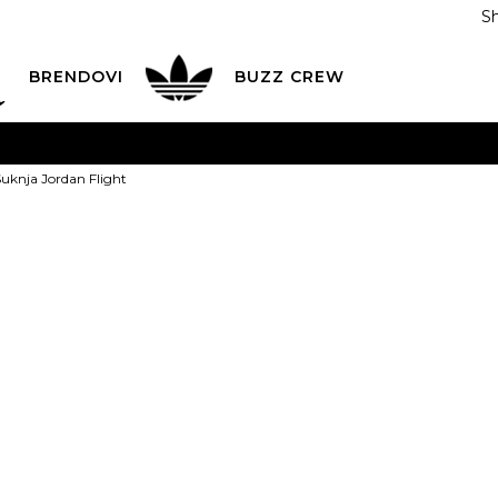
S
DAN
ADIDAS
BRENDOVI
BUZZ
CREW
AVEŠTENJE O PROMENI NAZIVA KOMPANIJE
POGLEDAJ VI
knja Jordan Flight
VAŽNO OBAVEŠTENJE ZA POTROŠAČE
POGLEDAJ VIŠE
I NA 9 RATA
Banca Intesa kreditnim karticama
POGLEDAJ 
JORDAN Sukn
POZOVI NAS
011 422 1440
Flight
ODAJA
kupovina putem administrativne zabrane do 12 rata
Popust
26
%
6.499,00
RSD
4.799,00
RSD
Ušted
ili
533,22
RSD na 9 rata kor