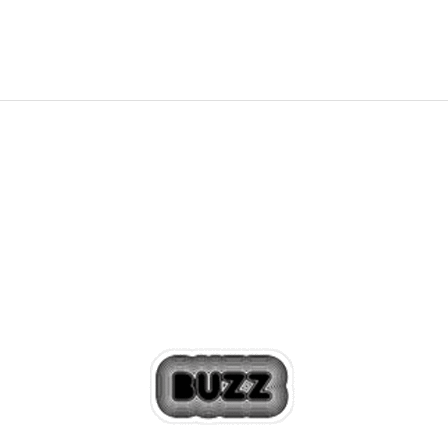
5.999,00
RSD
Popust
20
%
20
%
+