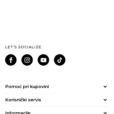
LET’S SOCIALIZE
Pomoć pri kupovini
Kako kupiti
Korisnički servis
Načini plaćanja
Uslovi korišćenja
Plaćanje karticama
Informacije