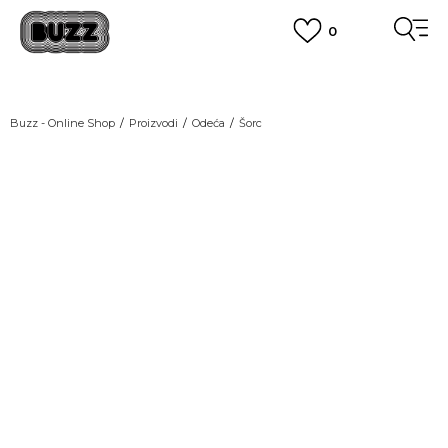
0
OBAVEŠTENJE O PROMENI NAZIVA KOMPANIJE
POGLEDAJ VIŠE
VAŽNO OBAVEŠTENJE ZA POTROŠAČE
Buzz - Online Shop
Proizvodi
Odeća
Šorc
POGLEDAJ VIŠE
KUPI NA 9 RATA
Banca Intesa kreditnim karticama
POGLEDAJ VIŠE
POZOVI NAS
011 422 1440
SINDIKALNA PRODAJA
kupovina putem administrativne zabrane do 12 rata.
POGLEDAJ VIŠE