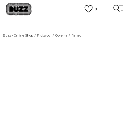
0
OBAVEŠTENJE O PROMENI NAZIVA KOMPANIJE
POGLEDAJ VIŠE
VAŽNO OBAVEŠTENJE ZA POTROŠAČE
Buzz - Online Shop
Proizvodi
Oprema
Ranac
POGLEDAJ VIŠE
KUPI NA 9 RATA
Banca Intesa kreditnim karticama
POGLEDAJ VIŠE
POZOVI NAS
011 422 1440
SINDIKALNA PRODAJA
kupovina putem administrativne zabrane do 12 rata.
POGLEDAJ VIŠE