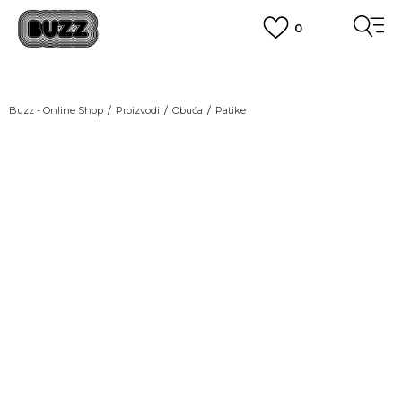
0
OBAVEŠTENJE O PROMENI NAZIVA KOMPANIJE
POGLEDAJ VIŠE
VAŽNO OBAVEŠTENJE ZA POTROŠAČE
Buzz - Online Shop
Proizvodi
Obuća
Patike
POGLEDAJ VIŠE
KUPI NA 9 RATA
Banca Intesa kreditnim karticama
POGLEDAJ VIŠE
POZOVI NAS
011 422 1440
SINDIKALNA PRODAJA
kupovina putem administrativne zabrane do 12 rata.
POGLEDAJ VIŠE