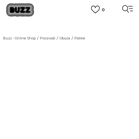
0
OBAVEŠTENJE O PROMENI NAZIVA KOMPANIJE
POGLEDAJ VIŠE
VAŽNO OBAVEŠTENJE ZA POTROŠAČE
Buzz - Online Shop
Proizvodi
Obuća
Patike
POGLEDAJ VIŠE
KUPI NA 9 RATA
Banca Intesa kreditnim karticama
POGLEDAJ VIŠE
POZOVI NAS
011 422 1440
SINDIKALNA PRODAJA
kupovina putem administrativne zabrane do 12 rata.
POGLEDAJ VIŠE