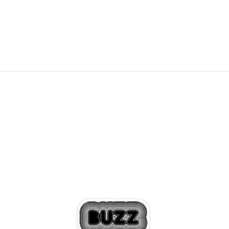
9.599,21
RSD
11.999,00
RSD
19.999,00
RSD
Popust
40
%
20
%
+