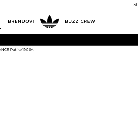
S
DAN
ADIDAS
BRENDOVI
BUZZ
CREW
AVEŠTENJE O PROMENI NAZIVA KOMPANIJE
POGLEDAJ VI
NCE Patike 1906A
VAŽNO OBAVEŠTENJE ZA POTROŠAČE
POGLEDAJ VIŠE
I NA 9 RATA
Banca Intesa kreditnim karticama
POGLEDAJ 
NEW BALANCE
POZOVI NAS
011 422 1440
3
ODAJA
kupovina putem administrativne zabrane do 12 rata
ili
0,00
RSD na 9 rata koris
Izaberi veličinu:
36
37.5
38