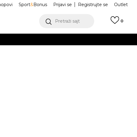
hopovi
Sport
&
Bonus
Prijavi se
Registrujte se
Outlet
Pretraži sajt
0
ŠE
VIŠE
 Patike 1906A
U1906AE
.
POGLEDAJ VIŠE
teći Visa ili MasterCard kartice Banca Intesa
.5
40
41.5
42
42.5