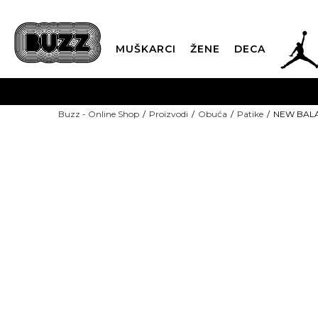
JOR
MUŠKARCI
ŽENE
DECA
OB
Buzz - Online Shop
Proizvodi
Obuća
Patike
NEW BALA
KUP
SINDIKALNA PR