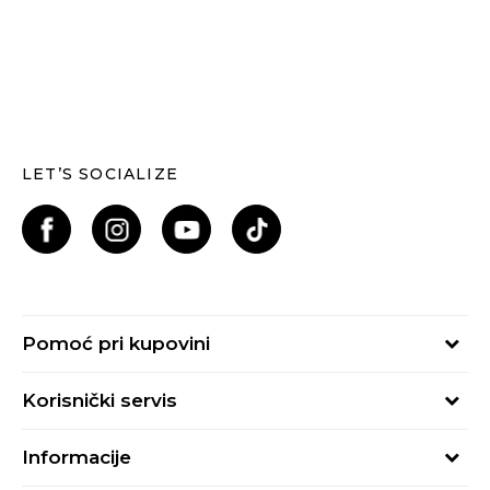
LET’S SOCIALIZE
Pomoć pri kupovini
Kako kupiti
Korisnički servis
Načini plaćanja
Uslovi korišćenja
Plaćanje karticama
Informacije
Uslovi prodaje
Plaćanje karticama na rate