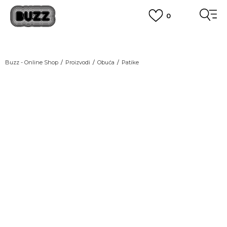
0
OBAVEŠTENJE O PROMENI NAZIVA KOMPANIJE
POGLEDAJ VIŠE
VAŽNO OBAVEŠTENJE ZA POTROŠAČE
Buzz - Online Shop
Proizvodi
Obuća
Patike
POGLEDAJ VIŠE
KUPI NA 9 RATA
Banca Intesa kreditnim karticama
POGLEDAJ VIŠE
POZOVI NAS
011 422 1440
SINDIKALNA PRODAJA
kupovina putem administrativne zabrane do 12 rata.
POGLEDAJ VIŠE