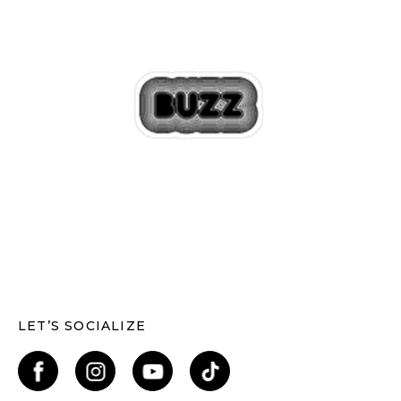
LET’S SOCIALIZE