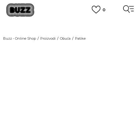
0
OBAVEŠTENJE O PROMENI NAZIVA KOMPANIJE
POGLEDAJ VIŠE
VAŽNO OBAVEŠTENJE ZA POTROŠAČE
Buzz - Online Shop
Proizvodi
Obuća
Patike
POGLEDAJ VIŠE
KUPI NA 9 RATA
Banca Intesa kreditnim karticama
POGLEDAJ VIŠE
POZOVI NAS
011 422 1440
SINDIKALNA PRODAJA
kupovina putem administrativne zabrane do 12 rata.
POGLEDAJ VIŠE