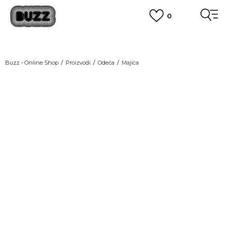
0
OBAVEŠTENJE O PROMENI NAZIVA KOMPANIJE
POGLEDAJ VIŠE
VAŽNO OBAVEŠTENJE ZA POTROŠAČE
Buzz - Online Shop
Proizvodi
Odeća
Majica
POGLEDAJ VIŠE
KUPI NA 9 RATA
Banca Intesa kreditnim karticama
LAST CHANCE
POGLEDAJ VIŠE
POZOVI NAS
011 422 1440
SINDIKALNA PRODAJA
kupovina putem administrativne zabrane do 12 rata.
POGLEDAJ VIŠE