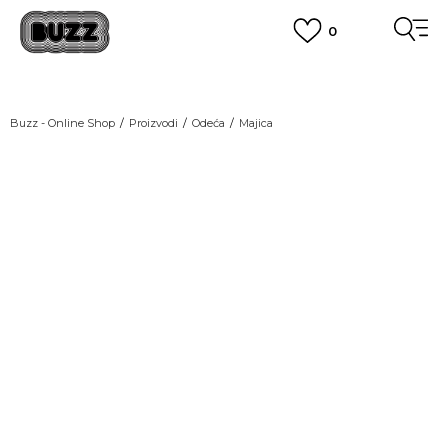
0
OBAVEŠTENJE O PROMENI NAZIVA KOMPANIJE
POGLEDAJ VIŠE
VAŽNO OBAVEŠTENJE ZA POTROŠAČE
Buzz - Online Shop
Proizvodi
Odeća
Majica
POGLEDAJ VIŠE
KUPI NA 9 RATA
Banca Intesa kreditnim karticama
POGLEDAJ VIŠE
POZOVI NAS
011 422 1440
SINDIKALNA PRODAJA
kupovina putem administrativne zabrane do 12 rata.
POGLEDAJ VIŠE