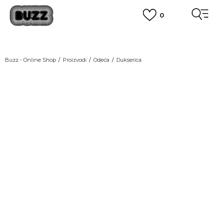
0
OBAVEŠTENJE O PROMENI NAZIVA KOMPANIJE
POGLEDAJ VIŠE
VAŽNO OBAVEŠTENJE ZA POTROŠAČE
Buzz - Online Shop
Proizvodi
Odeća
Dukserica
POGLEDAJ VIŠE
KUPI NA 9 RATA
Banca Intesa kreditnim karticama
NEW
POGLEDAJ VIŠE
POZOVI NAS
011 422 1440
SINDIKALNA PRODAJA
kupovina putem administrativne zabrane do 12 rata.
POGLEDAJ VIŠE