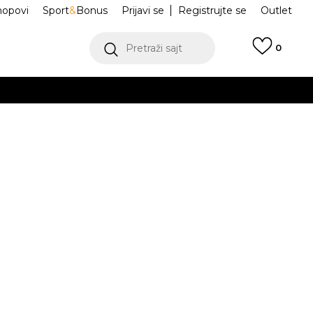
hopovi
Sport
&
Bonus
Prijavi se
Registrujte se
Outlet
Pretraži sajt
0
ŠE
VIŠE
a Tech Fleece
HV8695-621
.
POGLEDAJ VIŠE
Obavesti me o sniženju
risteći Visa ili MasterCard kartice Banca Intesa