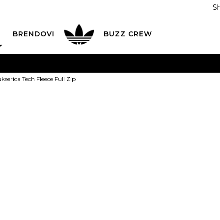
S
DAN
ADIDAS
BRENDOVI
BUZZ
CREW
AVEŠTENJE O PROMENI NAZIVA KOMPANIJE
POGLEDAJ VI
serica Tech Fleece Full Zip
VAŽNO OBAVEŠTENJE ZA POTROŠAČE
POGLEDAJ VIŠE
I NA 9 RATA
Banca Intesa kreditnim karticama
POGLEDAJ 
NIKE Dukseric
POZOVI NAS
011 422 1440
Full Zip
ODAJA
kupovina putem administrativne zabrane do 12 rata
10.499,00
RSD
ili
1.166,56
RSD na 9 rata ko