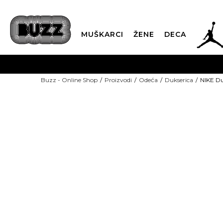
JOR
MUŠKARCI
ŽENE
DECA
OB
Buzz - Online Shop
Proizvodi
Odeća
Dukserica
NIKE Duk
KUP
NEW
SINDIKALNA PR