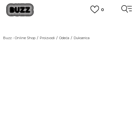
0
OBAVEŠTENJE O PROMENI NAZIVA KOMPANIJE
POGLEDAJ VIŠE
VAŽNO OBAVEŠTENJE ZA POTROŠAČE
Buzz - Online Shop
Proizvodi
Odeća
Dukserica
POGLEDAJ VIŠE
KUPI NA 9 RATA
Banca Intesa kreditnim karticama
POGLEDAJ VIŠE
POZOVI NAS
011 422 1440
SINDIKALNA PRODAJA
kupovina putem administrativne zabrane do 12 rata.
POGLEDAJ VIŠE