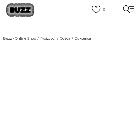
0
OBAVEŠTENJE O PROMENI NAZIVA KOMPANIJE
POGLEDAJ VIŠE
VAŽNO OBAVEŠTENJE ZA POTROŠAČE
Buzz - Online Shop
Proizvodi
Odeća
Dukserica
POGLEDAJ VIŠE
KUPI NA 9 RATA
Banca Intesa kreditnim karticama
POGLEDAJ VIŠE
POZOVI NAS
011 422 1440
SINDIKALNA PRODAJA
kupovina putem administrativne zabrane do 12 rata.
POGLEDAJ VIŠE