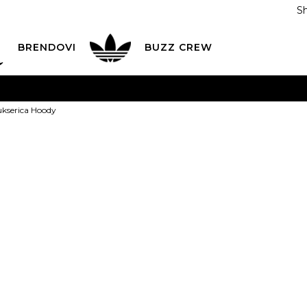
S
DAN
ADIDAS
BRENDOVI
BUZZ
CREW
AVEŠTENJE O PROMENI NAZIVA KOMPANIJE
POGLEDAJ VI
kserica Hoody
VAŽNO OBAVEŠTENJE ZA POTROŠAČE
POGLEDAJ VIŠE
I NA 9 RATA
Banca Intesa kreditnim karticama
POGLEDAJ 
DOT Dukseri
POZOVI NAS
011 422 1440
1
ODAJA
kupovina putem administrativne zabrane do 12 rata
ili
0,00
RSD na 9 rata koris
Izaberi veličinu:
XS
S