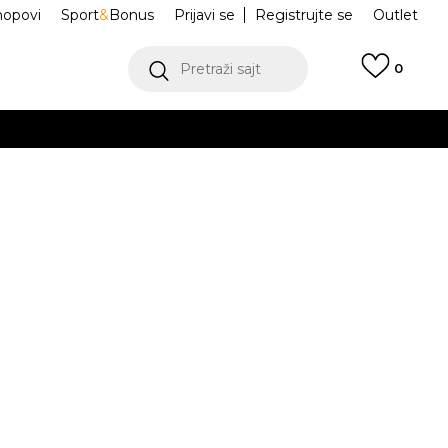
hopovi
Sport
&
Bonus
Prijavi se
Registrujte se
Outlet
Pretraži sajt
0
ŠE
VIŠE
ca Hoody
DTA243F604-01
.
POGLEDAJ VIŠE
teći Visa ili MasterCard kartice Banca Intesa
Odredi veličinu
M
L
XL