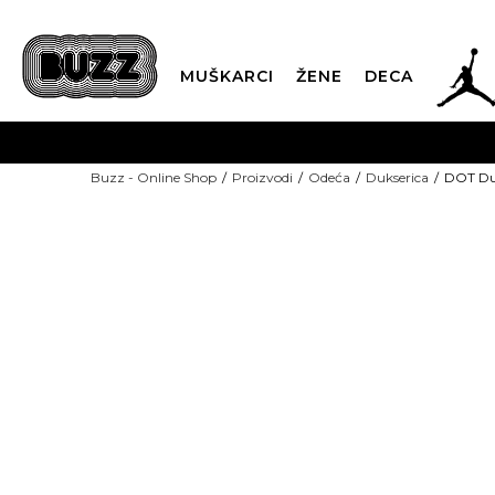
JOR
MUŠKARCI
ŽENE
DECA
OB
Buzz - Online Shop
Proizvodi
Odeća
Dukserica
DOT Du
KUP
SINDIKALNA PR