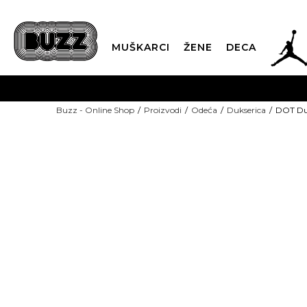
JOR
MUŠKARCI
ŽENE
DECA
OB
Buzz - Online Shop
Proizvodi
Odeća
Dukserica
DOT Duk
KUP
SINDIKALNA PR