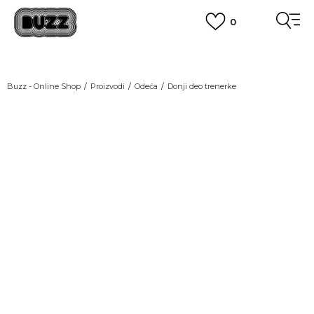
0
OBAVEŠTENJE O PROMENI NAZIVA KOMPANIJE
POGLEDAJ VIŠE
VAŽNO OBAVEŠTENJE ZA POTROŠAČE
Buzz - Online Shop
Proizvodi
Odeća
Donji deo trenerke
POGLEDAJ VIŠE
KUPI NA 9 RATA
Banca Intesa kreditnim karticama
NEW
POGLEDAJ VIŠE
POZOVI NAS
011 422 1440
SINDIKALNA PRODAJA
kupovina putem administrativne zabrane do 12 rata.
POGLEDAJ VIŠE