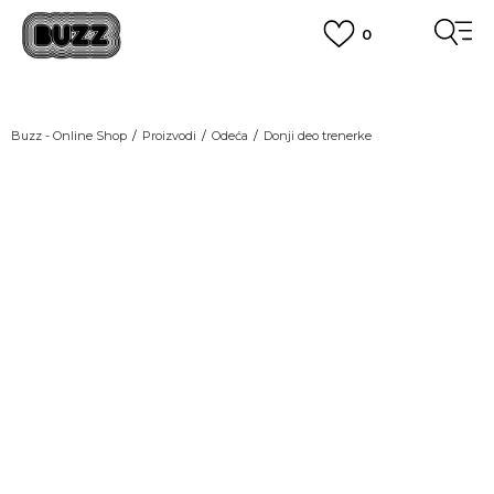
0
OBAVEŠTENJE O PROMENI NAZIVA KOMPANIJE
POGLEDAJ VIŠE
VAŽNO OBAVEŠTENJE ZA POTROŠAČE
Buzz - Online Shop
Proizvodi
Odeća
Donji deo trenerke
POGLEDAJ VIŠE
KUPI NA 9 RATA
Banca Intesa kreditnim karticama
POGLEDAJ VIŠE
POZOVI NAS
011 422 1440
SINDIKALNA PRODAJA
kupovina putem administrativne zabrane do 12 rata.
POGLEDAJ VIŠE