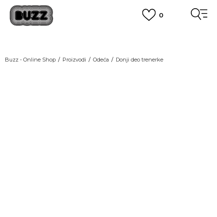
0
OBAVEŠTENJE O PROMENI NAZIVA KOMPANIJE
POGLEDAJ VIŠE
VAŽNO OBAVEŠTENJE ZA POTROŠAČE
Buzz - Online Shop
Proizvodi
Odeća
Donji deo trenerke
POGLEDAJ VIŠE
KUPI NA 9 RATA
Banca Intesa kreditnim karticama
GREEN
POGLEDAJ VIŠE
POZOVI NAS
011 422 1440
SINDIKALNA PRODAJA
kupovina putem administrativne zabrane do 12 rata.
POGLEDAJ VIŠE