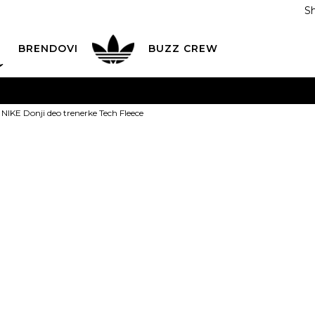
S
DAN
ADIDAS
BRENDOVI
BUZZ
CREW
AVEŠTENJE O PROMENI NAZIVA KOMPANIJE
POGLEDAJ VI
NIKE Donji deo trenerke Tech Fleece
VAŽNO OBAVEŠTENJE ZA POTROŠAČE
POGLEDAJ VIŠE
I NA 9 RATA
Banca Intesa kreditnim karticama
POGLEDAJ 
NIKE Donji de
POZOVI NAS
011 422 1440
Fleece
ODAJA
kupovina putem administrativne zabrane do 12 rata
2
ili
0,00
RSD na 9 rata koris
Izaberi veličinu: