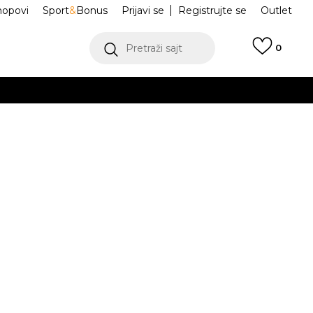
hopovi
Sport
&
Bonus
Prijavi se
Registrujte se
Outlet
Pretraži sajt
0
ŠE
VIŠE
o trenerke Tech
FD2975-063
.
POGLEDAJ VIŠE
teći Visa ili MasterCard kartice Banca Intesa
Odredi veličinu