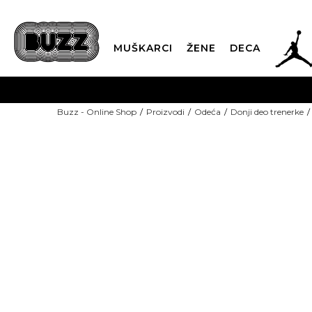
JOR
MUŠKARCI
ŽENE
DECA
OB
Buzz - Online Shop
Proizvodi
Odeća
Donji deo trenerke
KUP
GREEN
SINDIKALNA PR