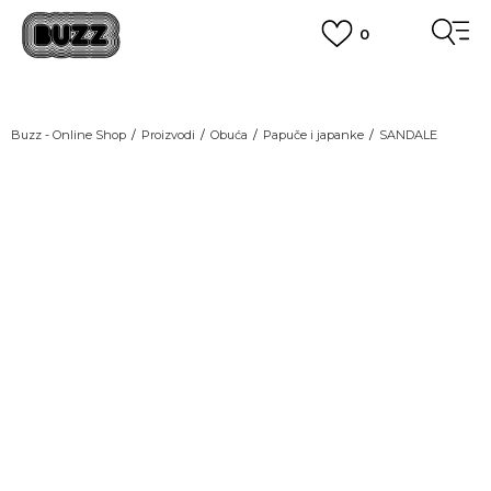
0
OBAVEŠTENJE O PROMENI NAZIVA KOMPANIJE
POGLEDAJ VIŠE
VAŽNO OBAVEŠTENJE ZA POTROŠAČE
Buzz - Online Shop
Proizvodi
Obuća
Papuče i japanke
SANDALE
POGLEDAJ VIŠE
KUPI NA 9 RATA
Banca Intesa kreditnim karticama
POGLEDAJ VIŠE
POZOVI NAS
011 422 1440
SINDIKALNA PRODAJA
kupovina putem administrativne zabrane do 12 rata.
POGLEDAJ VIŠE