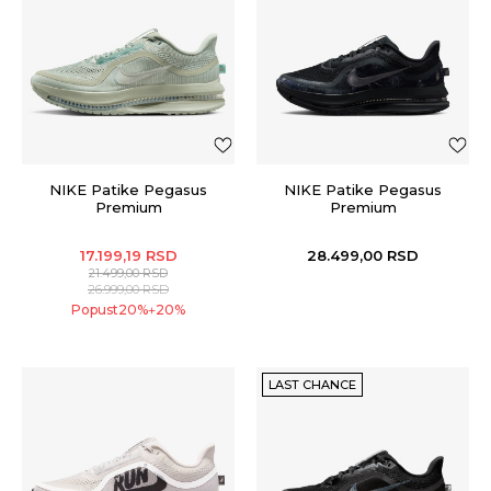
NIKE Patike Pegasus
NIKE Patike Pegasus
Premium
Premium
17.199,19
RSD
28.499,00
RSD
21.499,00
RSD
26.999,00
RSD
Popust
20
%
20
%
+
LAST CHANCE