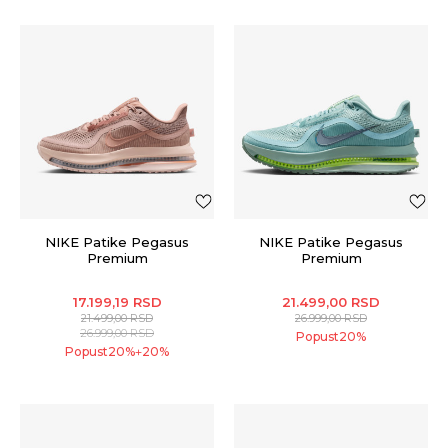
NIKE Patike Pegasus
NIKE Patike Pegasus
Premium
Premium
17.199,19
RSD
21.499,00
RSD
21.499,00
RSD
26.999,00
RSD
26.999,00
RSD
Popust
20
%
Popust
20
%
20
%
+