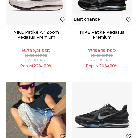
Last chance
NIKE Patike Air Zoom
NIKE Patike Pegasus
Pegasus Premium
Premium
16.799,21
RSD
17.199,19
RSD
20.999,00
RSD
21.499,00
RSD
26.999,00
RSD
26.999,00
RSD
Popust
22
%
20
%
Popust
20
%
20
%
+
+