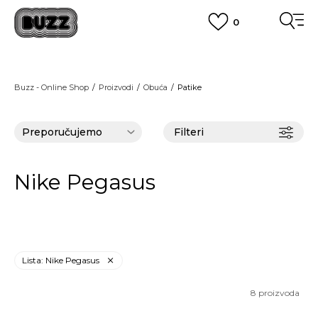
0
OBAVEŠTENJE O PROMENI NAZIVA KOMPANIJE
POGLEDAJ VIŠE
VAŽNO OBAVEŠTENJE ZA POTROŠAČE
Buzz - Online Shop
Proizvodi
Obuća
Patike
POGLEDAJ VIŠE
KUPI NA 9 RATA
Banca Intesa kreditnim karticama
POGLEDAJ VIŠE
Filteri
POZOVI NAS
011 422 1440
SINDIKALNA PRODAJA
kupovina putem administrativne zabrane do 12 rata.
Nike Pegasus
POGLEDAJ VIŠE
Lista: Nike Pegasus
8
proizvoda