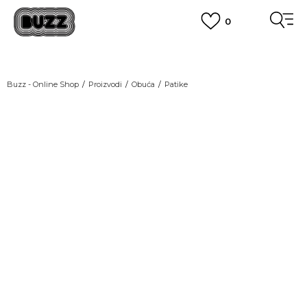
0
OBAVEŠTENJE O PROMENI NAZIVA KOMPANIJE
POGLEDAJ VIŠE
VAŽNO OBAVEŠTENJE ZA POTROŠAČE
Buzz - Online Shop
Proizvodi
Obuća
Patike
POGLEDAJ VIŠE
KUPI NA 9 RATA
Banca Intesa kreditnim karticama
POGLEDAJ VIŠE
POZOVI NAS
011 422 1440
SINDIKALNA PRODAJA
kupovina putem administrativne zabrane do 12 rata.
POGLEDAJ VIŠE