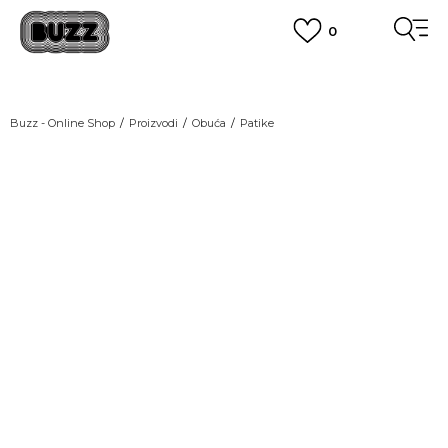
0
OBAVEŠTENJE O PROMENI NAZIVA KOMPANIJE
POGLEDAJ VIŠE
VAŽNO OBAVEŠTENJE ZA POTROŠAČE
Buzz - Online Shop
Proizvodi
Obuća
Patike
POGLEDAJ VIŠE
KUPI NA 9 RATA
Banca Intesa kreditnim karticama
POGLEDAJ VIŠE
POZOVI NAS
011 422 1440
SINDIKALNA PRODAJA
kupovina putem administrativne zabrane do 12 rata.
POGLEDAJ VIŠE