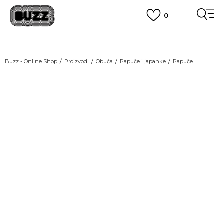
0
OBAVEŠTENJE O PROMENI NAZIVA KOMPANIJE
POGLEDAJ VIŠE
VAŽNO OBAVEŠTENJE ZA POTROŠAČE
Buzz - Online Shop
Proizvodi
Obuća
Papuče i japanke
Papuče
POGLEDAJ VIŠE
KUPI NA 9 RATA
Banca Intesa kreditnim karticama
POGLEDAJ VIŠE
POZOVI NAS
011 422 1440
SINDIKALNA PRODAJA
kupovina putem administrativne zabrane do 12 rata.
POGLEDAJ VIŠE