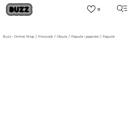
0
OBAVEŠTENJE O PROMENI NAZIVA KOMPANIJE
POGLEDAJ VIŠE
VAŽNO OBAVEŠTENJE ZA POTROŠAČE
Buzz - Online Shop
Proizvodi
Obuća
Papuče i japanke
Papuče
POGLEDAJ VIŠE
KUPI NA 9 RATA
Banca Intesa kreditnim karticama
POGLEDAJ VIŠE
POZOVI NAS
011 422 1440
SINDIKALNA PRODAJA
kupovina putem administrativne zabrane do 12 rata.
POGLEDAJ VIŠE