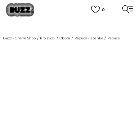
0
OBAVEŠTENJE O PROMENI NAZIVA KOMPANIJE
POGLEDAJ VIŠE
VAŽNO OBAVEŠTENJE ZA POTROŠAČE
Buzz - Online Shop
Proizvodi
Obuća
Papuče i japanke
Papuče
POGLEDAJ VIŠE
KUPI NA 9 RATA
Banca Intesa kreditnim karticama
POGLEDAJ VIŠE
POZOVI NAS
011 422 1440
SINDIKALNA PRODAJA
kupovina putem administrativne zabrane do 12 rata.
POGLEDAJ VIŠE